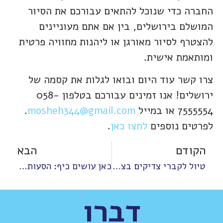
החברה כדי שנוכל להתאים עבורכם את הסיור
המושלם בירושלים, בין אם אתם מעוניינים
להצטרף לסיור מאורגן או ליהנות מחוויה פרטית
ומותאמת אישית.
צרו קשר עוד היום ובואו לגלות את קסמה של
ירושלים! אנו זמינים עבורכם בטלפון 058-
7555554 או במייל
mosheh344@gmail.com
.
לפרטים נוספים
לחצו כאן
.
הקודם
הבא
טיול לקברי צדיקים בצפון – הר מירון, צפת ועמוקה
כאן עושים כיף: הסעות לימי גיבוש וערבי חברה
דברו